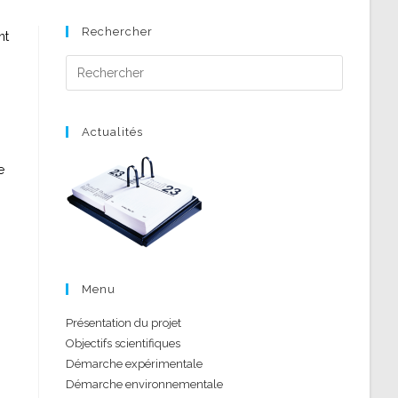
Rechercher
nt
Press
Escape
to
close
Actualités
the
e
search
panel.
Menu
Présentation du projet
Objectifs scientifiques
Démarche expérimentale
Démarche environnementale