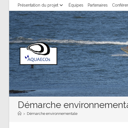
Skip
Présentation du projet
Équipes
Partenaires
Conféren
to
content
Démarche environnement
>
Démarche environnementale